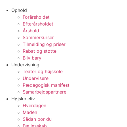
Videre
til
Ophold
indhold
Forårsholdet
Efterårsholdet
Årshold
Sommerkurser
Tilmelding og priser
Rabat og støtte
Bliv baryl
Undervisning
Teater og højskole
Undervisere
Pædagogisk manifest
Samarbejdspartnere
Højskoleliv
Hverdagen
Maden
Sådan bor du
Fællesskab