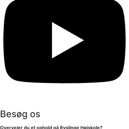
Besøg os
Overvejer du et ophold på Ryslinge Højskole?