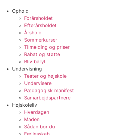
Videre
til
Ophold
indhold
Forårsholdet
Efterårsholdet
Årshold
Sommerkurser
Tilmelding og priser
Rabat og støtte
Bliv baryl
Undervisning
Teater og højskole
Undervisere
Pædagogisk manifest
Samarbejdspartnere
Højskoleliv
Hverdagen
Maden
Sådan bor du
Fællesskab