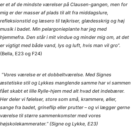
er et af de mindste værelser på Clausen-gangen, men for
mig er der masser af plads til alt fra middagslure,
refleksionstid og læsero til tøjkriser, glædesskrig og høj
musik i badet.
Min pelargonieplante har jeg med
hjemmefra. Den står i mit vindue og minder mig om, at det
er vigtigt med både vand, lys og luft, hvis man vil gro
”.
(Bella, E23 og F24)
”
Vores værelse er et dobbeltværelse. Med Signes
æstetiske stil og Lykkes manglende samme har vi sammen
fået skabt et lille Rylle-hjem med alt hvad det indebærer.
Her
deler vi følelser, store som små, krammere, øller,
sange fra badet, grineflip eller prutter – og vi lægger gerne
værelse til større sammenkomster med vores
højskolekammerater.” (Signe og Lykke, E23)