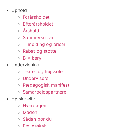
Videre
til
Ophold
indhold
Forårsholdet
Efterårsholdet
Årshold
Sommerkurser
Tilmelding og priser
Rabat og støtte
Bliv baryl
Undervisning
Teater og højskole
Undervisere
Pædagogisk manifest
Samarbejdspartnere
Højskoleliv
Hverdagen
Maden
Sådan bor du
Fællesskab