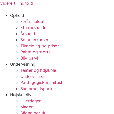
Videre til indhold
Ophold
Forårsholdet
Efterårsholdet
Årshold
Sommerkurser
Tilmelding og priser
Rabat og støtte
Bliv baryl
Undervisning
Teater og højskole
Undervisere
Pædagogisk manifest
Samarbejdspartnere
Højskoleliv
Hverdagen
Maden
Sådan bor du