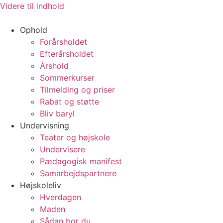
Videre til indhold
Ophold
Forårsholdet
Efterårsholdet
Årshold
Sommerkurser
Tilmelding og priser
Rabat og støtte
Bliv baryl
Undervisning
Teater og højskole
Undervisere
Pædagogisk manifest
Samarbejdspartnere
Højskoleliv
Hverdagen
Maden
Sådan bor du